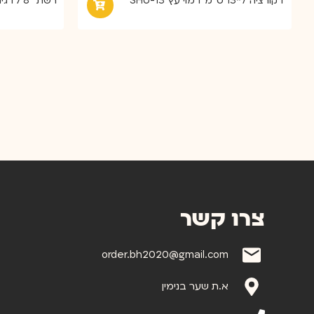
דקורציה 7*13 ס''מ דמוי עץ SHU-13
רשת ''8 לדגים PPM-836-119
צרו קשר
order.bh2020@gmail.com
א.ת שער בנימין