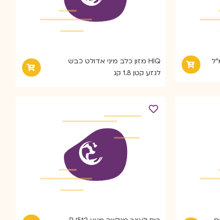
HIQ מזון כלב מיני אדולט כבש
לגזע קטן 1.8 קג